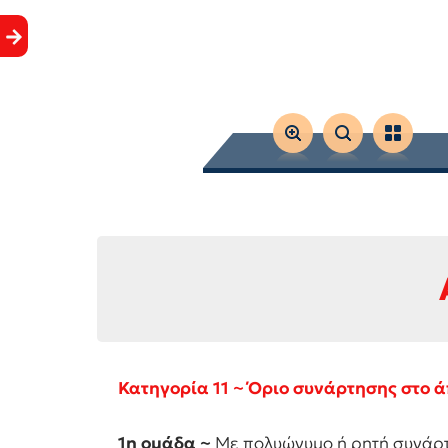
Κατηγορία 11 ~ Όριο συνάρτησης στο ά
1η ομάδα ~
Με πολυώνυμο ή ρητή συνάρ