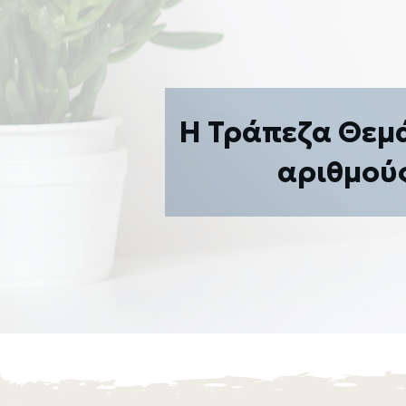
Η Τράπεζα Θεμ
αριθμού