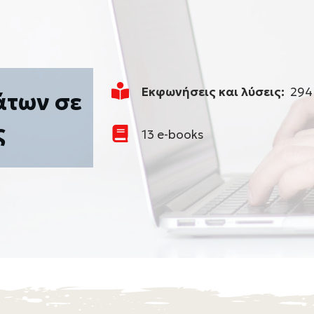
Εκφωνήσεις και λύσεις:
294 
άτων σε
ς
13 e-books