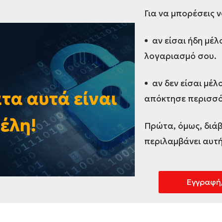
Για να μπορέσεις 
• αν είσαι ήδη μέ
λογαριασμό σου.
• αν δεν είσαι μέλ
τα αυτά είναι
απόκτησε περισσό
μέλη!
Πρώτα, όμως, διάβ
περιλαμβάνει αυτή
Εγγραφή