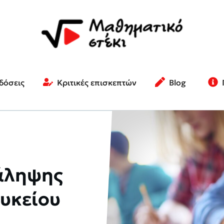
κδόσεις
Κριτικές επισκεπτών
Blog
άληψης
Λυκείου