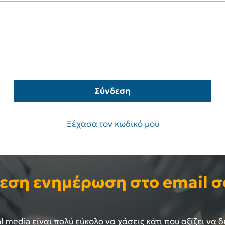
Σύνδεση
Ξέχασα τον κωδικό μου
εση ενημέρωση στο email σ
 media είναι πολύ εύκολο να χάσεις κάτι που αξίζει να δ