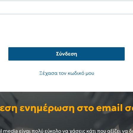
Σύνδεση
Ξέχασα τον κωδικό μου
εση ενημέρωση στο email σ
 media είναι πολύ εύκολο να χάσεις κάτι που αξίζει να δ