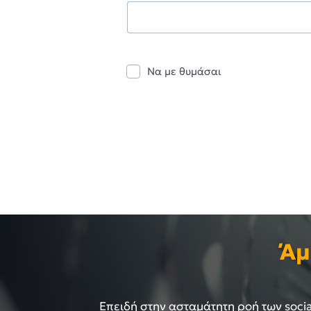
Να με θυμάσαι
Άμ
Επειδή στην ασταμάτητη ροή των social