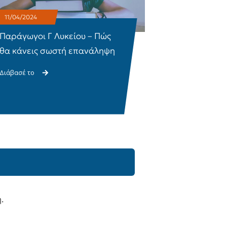
11/04/2024
Παράγωγοι Γ Λυκείου – Πώς
θα κάνεις σωστή επανάληψη
Διάβασέ το
.