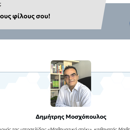
;
ους φίλους σου!
Δημήτρης Μοσχόπουλος
ργός της ιστοσελίδας «Μαθηματικό στέκι», καθηγητής Μαθ