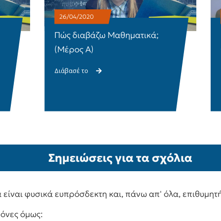
26/04/2020
Πώς διαβάζω Μαθηματικά;
(Μέρος Α)
Διάβασέ το
Σημειώσεις για τα σχόλια
 είναι φυσικά ευπρόσδεκτη και, πάνω απ' όλα, επιθυμητή
νόνες όμως: