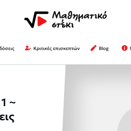
κδόσεις
Κριτικές επισκεπτών
Blog
1 ~
εις